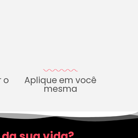
r o
Aplique em você
mesma
 da sua vida?