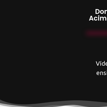
Don
Acim
Víd
ens