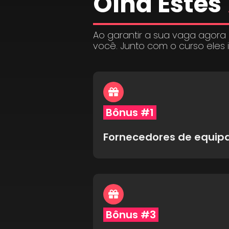
Olha Estes
Ao garantir a sua vaga agora
você. Junto com o curso eles 
Bônus #1
Fornecedores de equi
Bônus #3