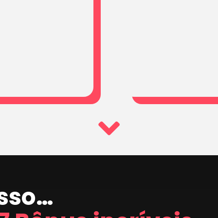
isso…