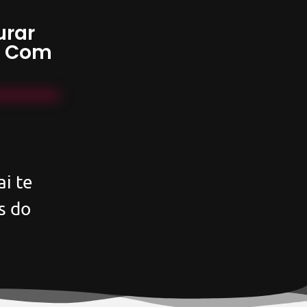
urar
s Com
i te
s do