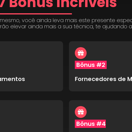
7 Bônus incríveis
 mesmo, você ainda leva mais este presente espe
irão elevar ainda mais a sua técnica, te ajudando 
Bônus #2
pamentos
Fornecedores de M
Bônus #4