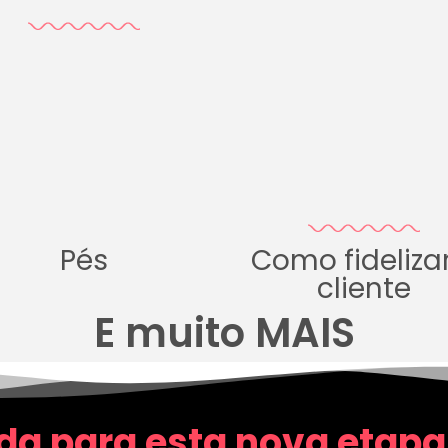
Pés
Como fideliza
cliente
E muito MAIS
da para esta nova etapa