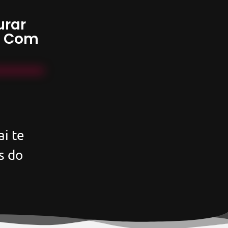
urar
s Com
i te
s do