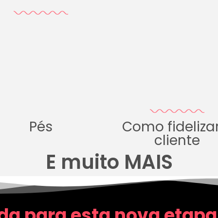
Pés
Como fideliza
cliente
E muito MAIS
da para esta nova etapa