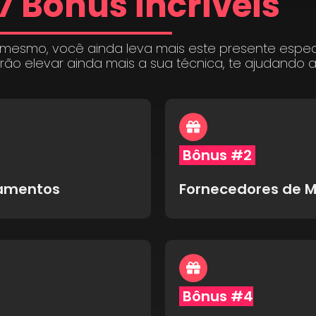
7 Bônus incríveis
 mesmo, você ainda leva mais este presente espe
irão elevar ainda mais a sua técnica, te ajudando 
Bônus #2
pamentos
Fornecedores de M
Bônus #4