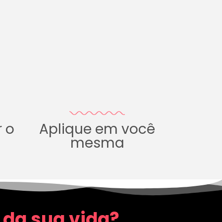
r o
Aplique em você
mesma
 da sua vida?