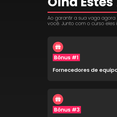
Olha Estes
Ao garantir a sua vaga agora
você. Junto com o curso eles 
Bônus #1
Fornecedores de equi
Bônus #3