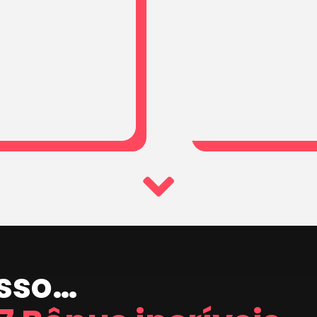
isso…