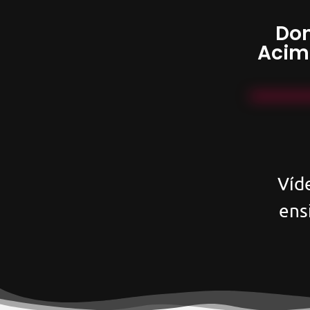
Don
Acim
Víd
ens