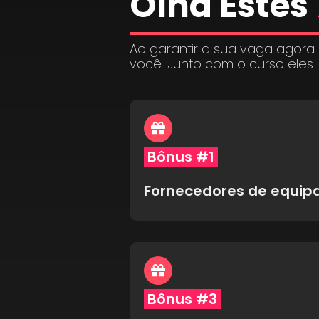
Olha Estes
Ao garantir a sua vaga agora
você. Junto com o curso eles 
Bônus #1
Fornecedores de equi
Bônus #3