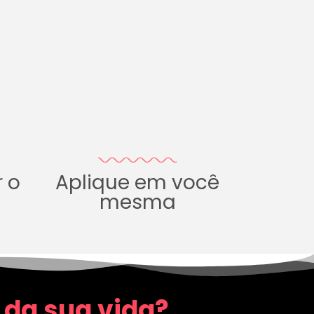
r o
Aplique em você
mesma
 da sua vida?