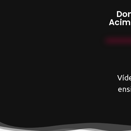
Don
Acim
Víd
ens