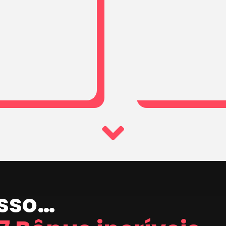
isso…