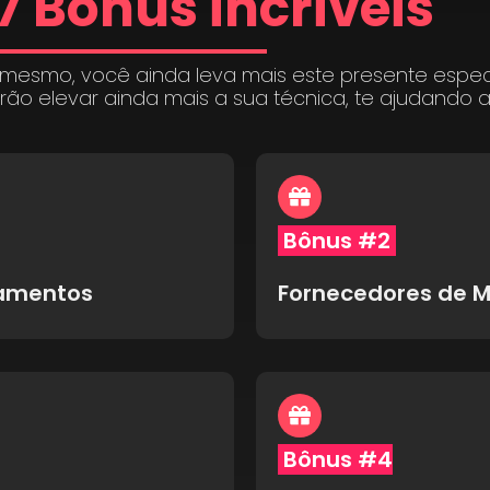
7 Bônus incríveis
 mesmo, você ainda leva mais este presente espe
irão elevar ainda mais a sua técnica, te ajudando 
Bônus #2
pamentos
Fornecedores de M
Bônus #4