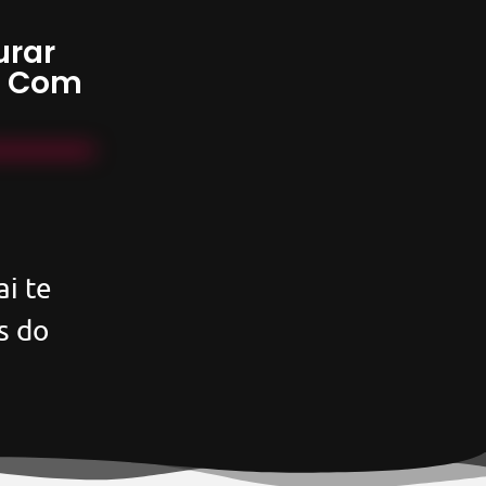
urar
s Com
i te
s do