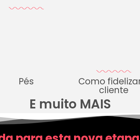
Pés
Como fideliza
cliente
E muito MAIS
da para esta nova etapa