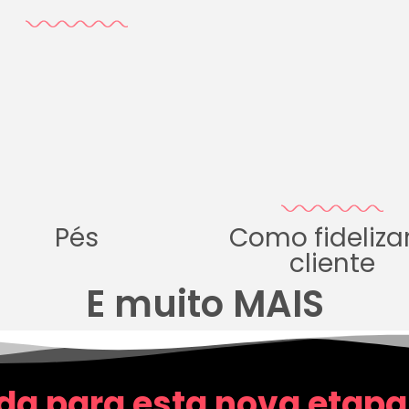
Pés
Como fideliza
cliente
E muito MAIS
da para esta nova etapa