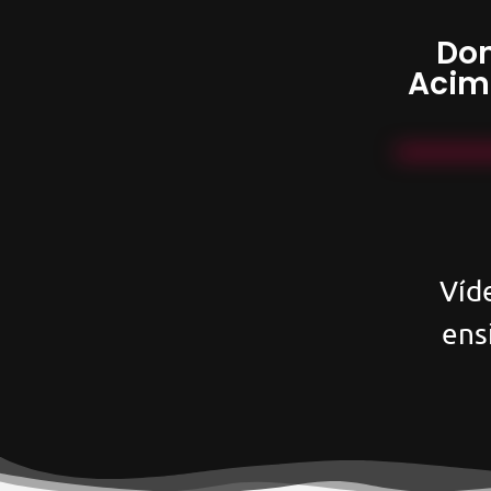
Don
Acim
Víd
ens