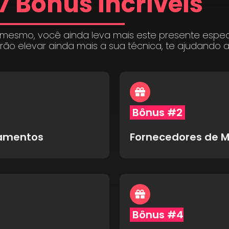
7 Bônus incríveis
 mesmo, você ainda leva mais este presente espe
irão elevar ainda mais a sua técnica, te ajudando 
Bônus #2
pamentos
Fornecedores de M
Bônus #4