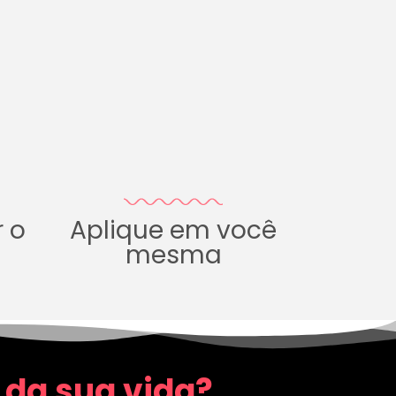
r o
Aplique em você
mesma
 da sua vida?