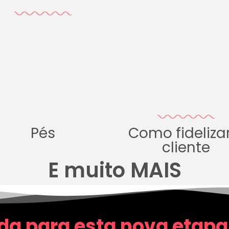
Pés
Como fideliza
cliente
E muito MAIS
da para esta nova etapa