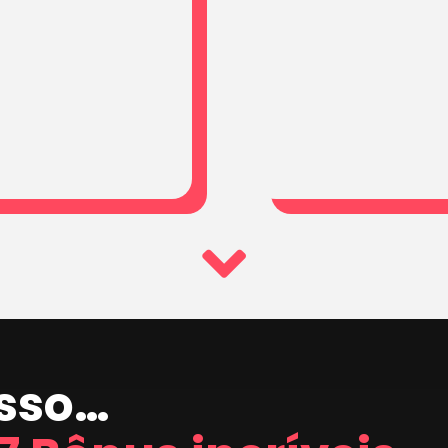
isso…