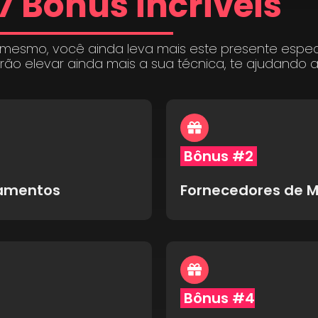
7 Bônus incríveis
 mesmo, você ainda leva mais este presente espe
irão elevar ainda mais a sua técnica, te ajudando 
Bônus #2
pamentos
Fornecedores de M
Bônus #4