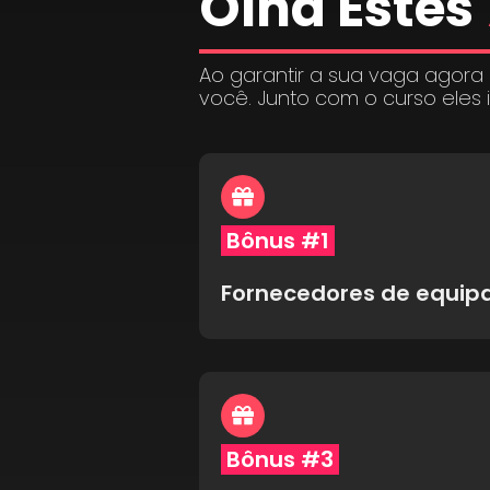
Olha Estes
Ao garantir a sua vaga agora
você. Junto com o curso eles 
Bônus #1
Fornecedores de equi
Bônus #3