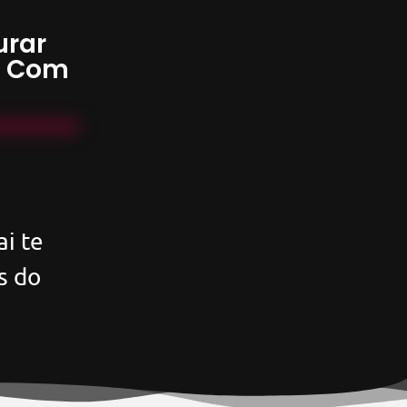
urar
s Com
i te
s do