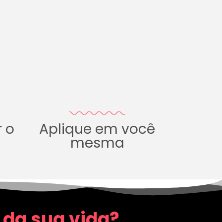
r o
Aplique em você
mesma
 da sua vida?