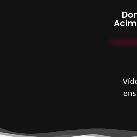
Don
Acim
Víd
ens