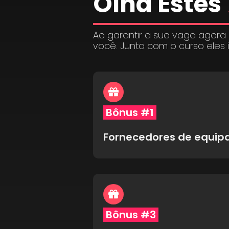
Olha Estes
Ao garantir a sua vaga agora
você. Junto com o curso eles 
Bônus #1
Fornecedores de equi
Bônus #3