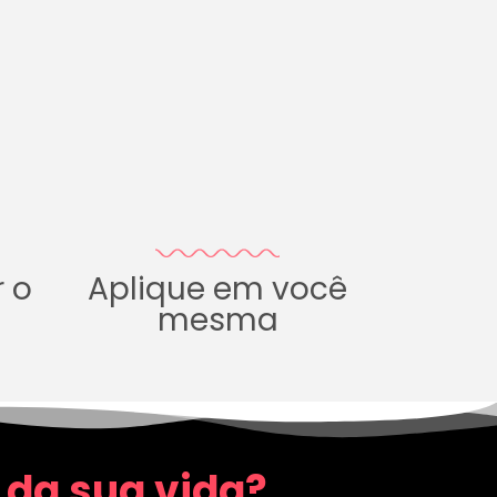
r o
Aplique em você
mesma
 da sua vida?