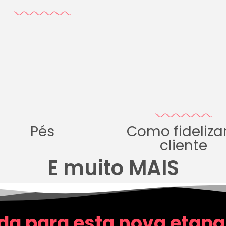
Pés
Como fideliza
cliente
E muito MAIS
da para esta nova etapa