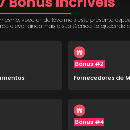
7 Bônus incríveis
 mesmo, você ainda leva mais este presente espe
irão elevar ainda mais a sua técnica, te ajudando 
Bônus #2
pamentos
Fornecedores de M
Bônus #4