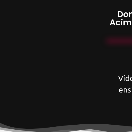
Don
Acim
Víd
ens