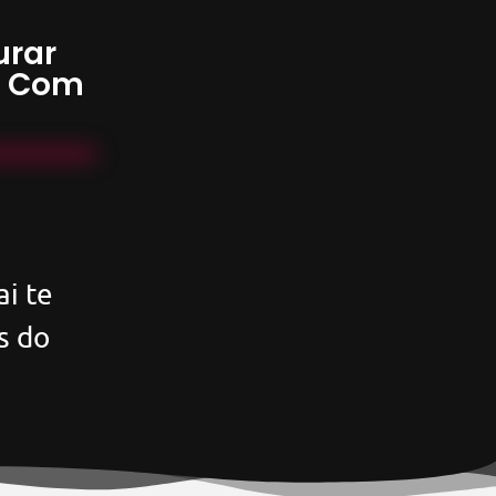
urar
s Com
i te
s do