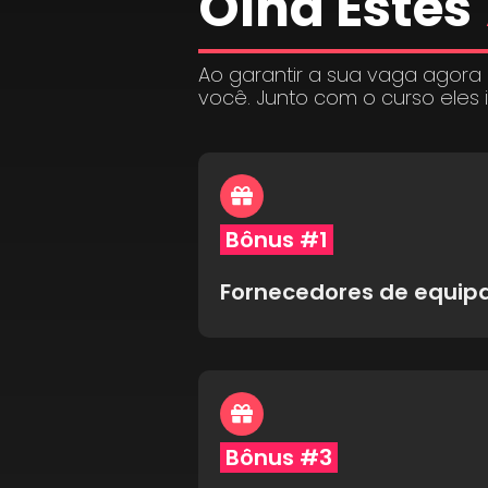
Olha Estes
Ao garantir a sua vaga agora
você. Junto com o curso eles 
Bônus #1
Fornecedores de equi
Bônus #3