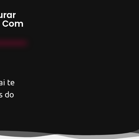
urar
s Com
i te
s do