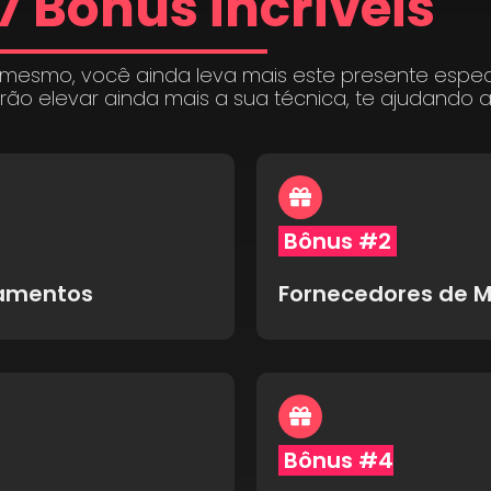
7 Bônus incríveis
 mesmo, você ainda leva mais este presente espe
irão elevar ainda mais a sua técnica, te ajudando 
Bônus #2
pamentos
Fornecedores de M
Bônus #4