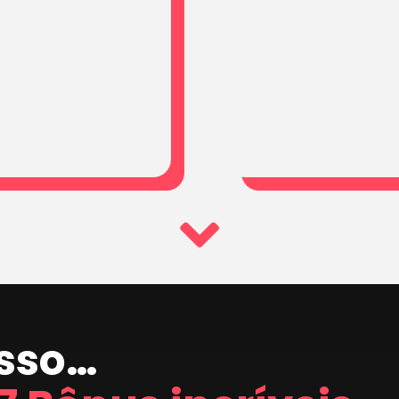
isso…