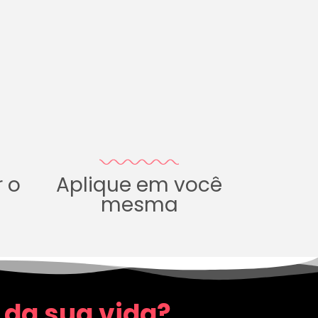
r o
Aplique em você
mesma
 da sua vida?