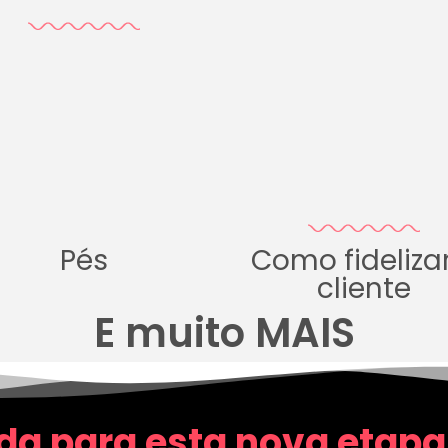
Pés
Como fideliza
cliente
E muito MAIS
da para esta nova etapa