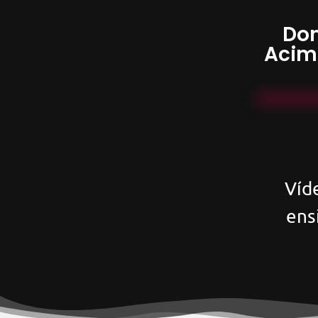
Don
Acim
Víd
ens