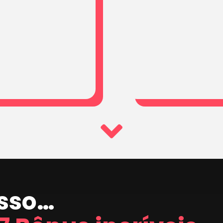
isso…