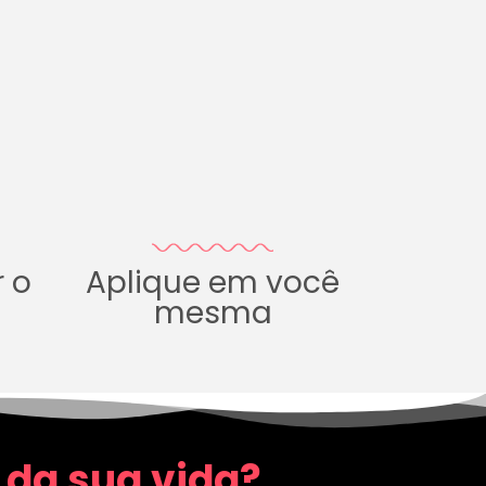
r o
Aplique em você
mesma
 da sua vida?