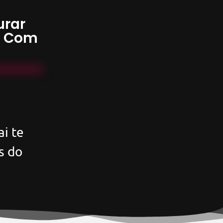
urar
s Com
i te
s do