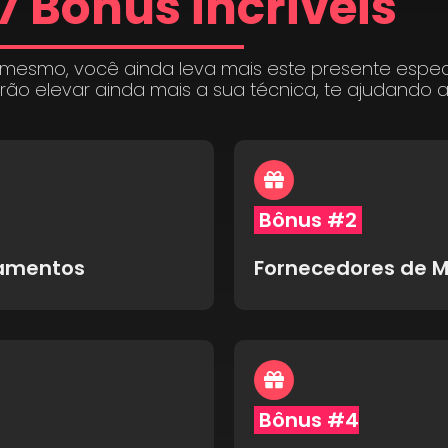
7 Bônus incríveis
 mesmo, você ainda leva mais este presente espe
irão elevar ainda mais a sua técnica, te ajudando 
Bônus #2
pamentos
Fornecedores de M
Bônus #4