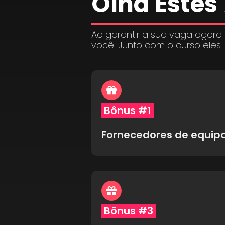
Olha Estes
Ao garantir a sua vaga agora
você. Junto com o curso eles 
Bônus #1
Fornecedores de equi
Bônus #3