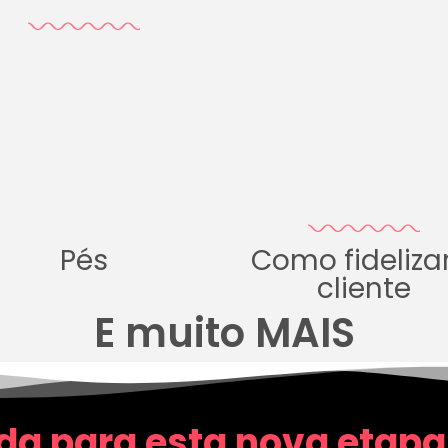
Pés
Como fideliza
cliente
E muito MAIS
da para esta nova etapa