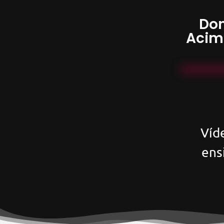
Don
Acim
Víd
ens