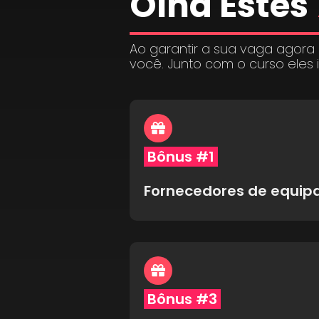
Olha Estes
Ao garantir a sua vaga agora
você. Junto com o curso eles 
Bônus #1
Fornecedores de equi
Bônus #3