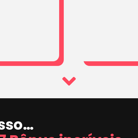
isso…