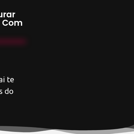
urar
s Com
i te
s do