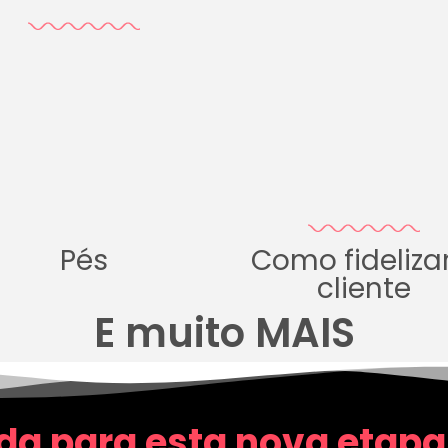
Pés
Como fideliza
cliente
E muito MAIS
da para esta nova etapa