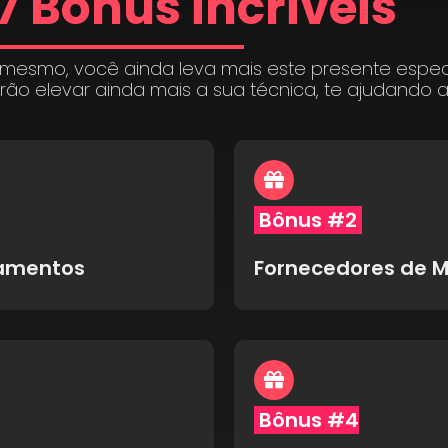
7 Bônus incríveis
 mesmo, você ainda leva mais este presente espe
irão elevar ainda mais a sua técnica, te ajudando 
Bônus #2
pamentos
Fornecedores de M
Bônus #4