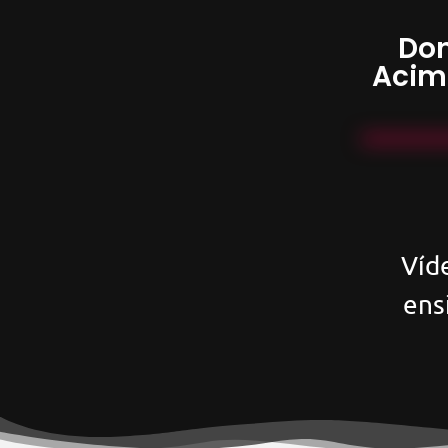
Don
Acim
Víd
ens