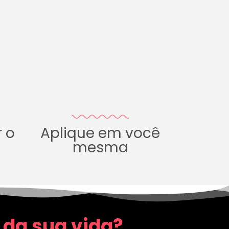
r o
Aplique em você
mesma
 da sua vida?