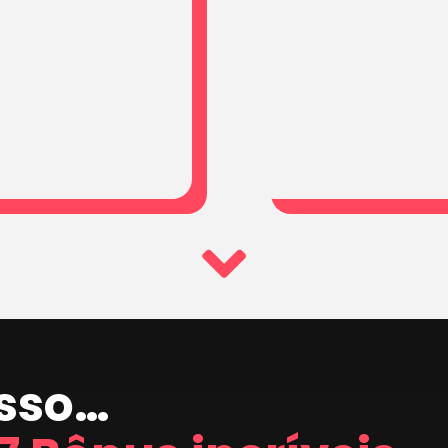
isso…