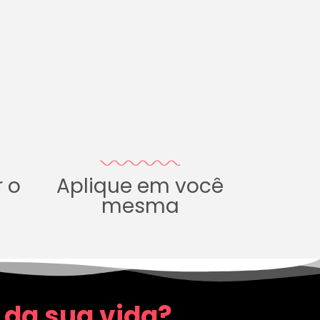
r o
Aplique em você
mesma
 da sua vida?