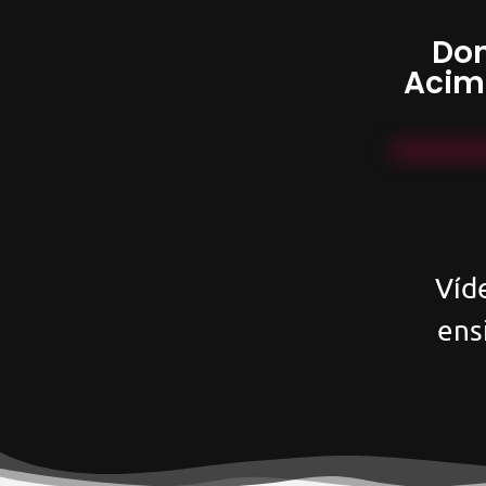
Don
Acim
Víd
ens