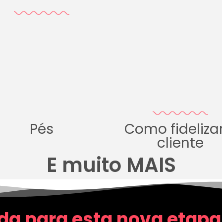
Pés
Como fideliza
cliente
E muito MAIS
da para esta nova etapa