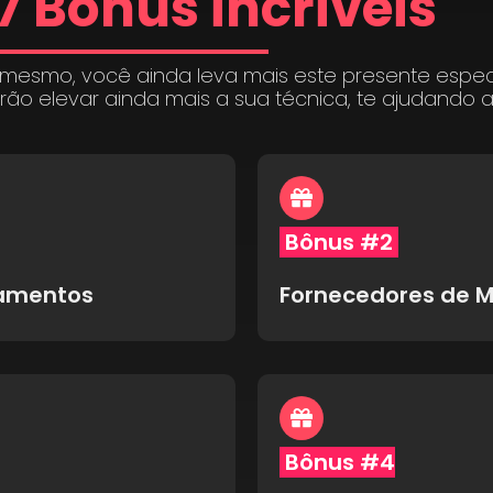
7 Bônus incríveis
 mesmo, você ainda leva mais este presente espe
irão elevar ainda mais a sua técnica, te ajudando 
Bônus #2
pamentos
Fornecedores de M
Bônus #4