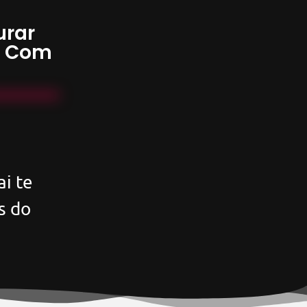
urar
s Com
i te
s do