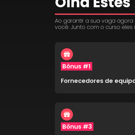
Olha Estes
Ao garantir a sua vaga agora
você. Junto com o curso eles 
Bônus #1
Fornecedores de equi
Bônus #3