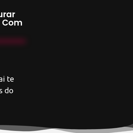
urar
s Com
i te
s do