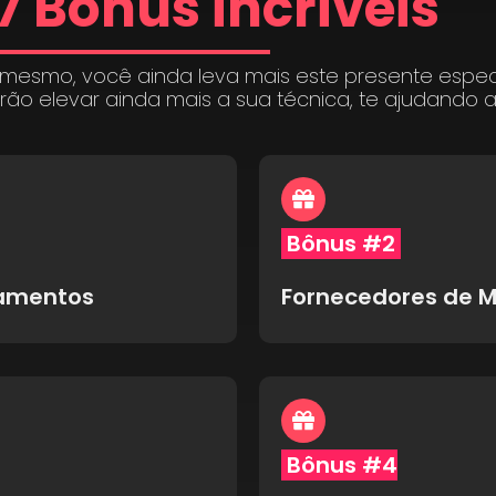
7 Bônus incríveis
 mesmo, você ainda leva mais este presente espe
irão elevar ainda mais a sua técnica, te ajudando 
Bônus #2
pamentos
Fornecedores de M
Bônus #4