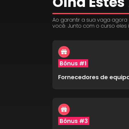
Olha Estes
Ao garantir a sua vaga agora
você. Junto com o curso eles 
Bônus #1
Fornecedores de equi
Bônus #3