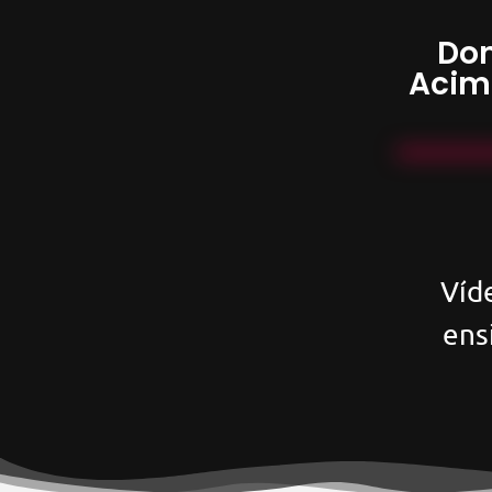
Don
Acim
Víd
ens