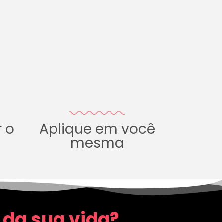
r o
Aplique em você
mesma
 da sua vida?