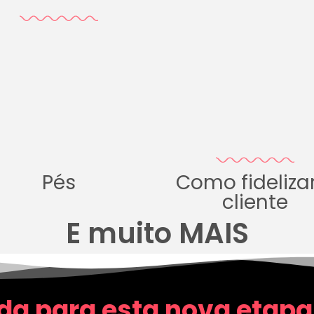
Pés
Como fideliza
cliente
E muito MAIS
da para esta nova etapa