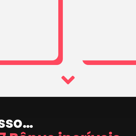
isso…