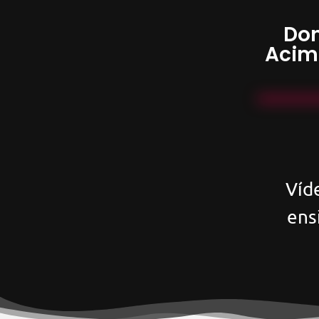
Don
Acim
Víd
ens