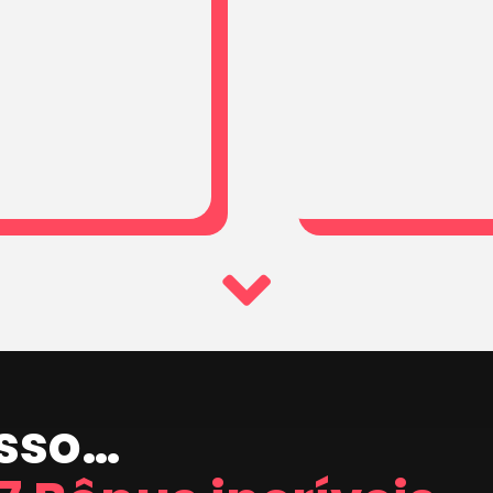
isso…