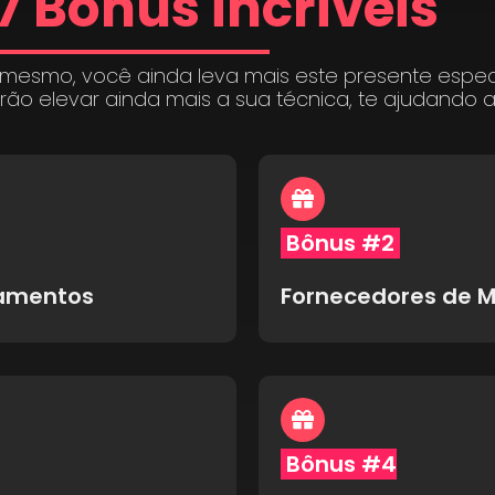
7 Bônus incríveis
 mesmo, você ainda leva mais este presente espe
irão elevar ainda mais a sua técnica, te ajudando 
Bônus #2
pamentos
Fornecedores de M
Bônus #4