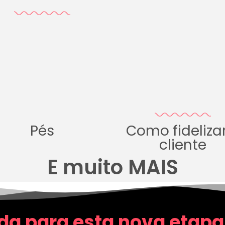
Pés
Como fideliza
cliente
E muito MAIS
da para esta nova etapa