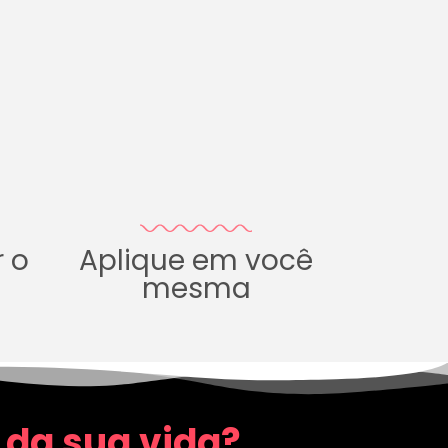
r o
Aplique em você
mesma
 da sua vida?