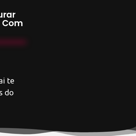
urar
s Com
i te
s do