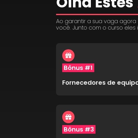
Olha Estes
Ao garantir a sua vaga agora
você. Junto com o curso eles 
Bônus #1
Fornecedores de equi
Bônus #3