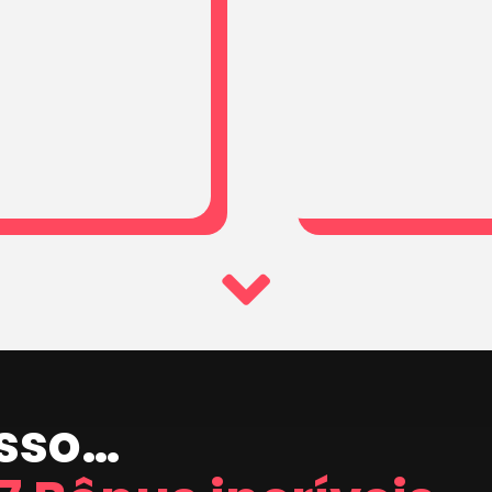
isso…