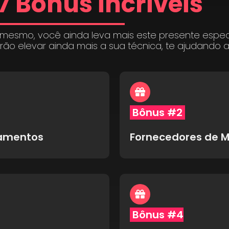
7 Bônus incríveis
 mesmo, você ainda leva mais este presente espe
irão elevar ainda mais a sua técnica, te ajudando 
Bônus #2
pamentos
Fornecedores de M
Bônus #4