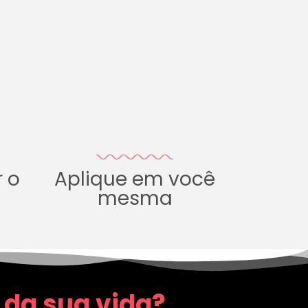
r o
Aplique em você
mesma
 da sua vida?