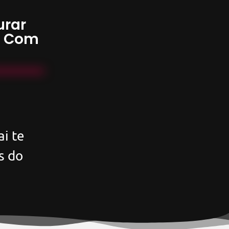
urar
s Com
i te
s do