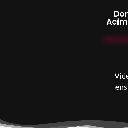
Don
Acim
Víd
ens