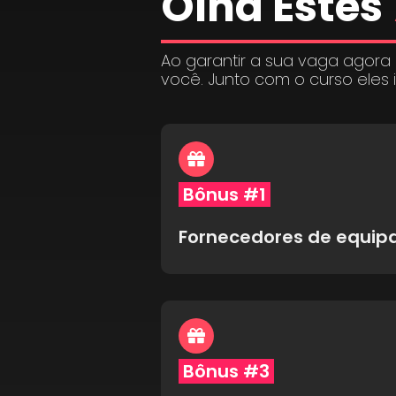
Olha Estes
Ao garantir a sua vaga agora
você. Junto com o curso eles 
Bônus #1
Fornecedores de equi
Bônus #3