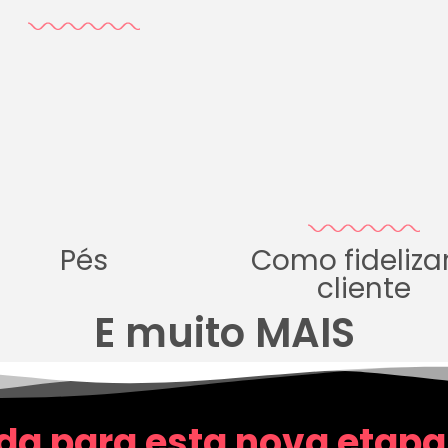
Pés
Como fideliza
cliente
E muito MAIS
da para esta nova etapa