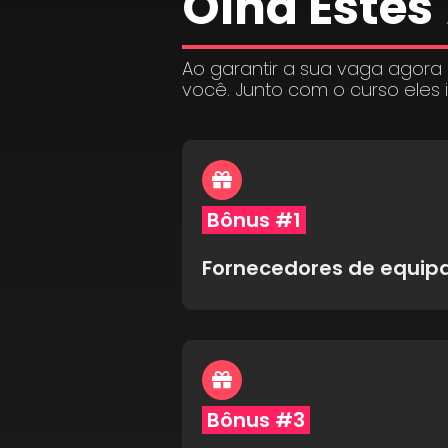
Olha Estes
Ao garantir a sua vaga agora
você. Junto com o curso eles 
Bônus #1
Fornecedores de equi
Bônus #3