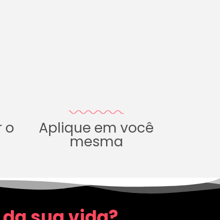
r o
Aplique em você
mesma
 da sua vida?