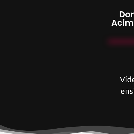
Don
Acim
Víd
ens