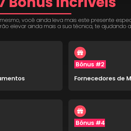
7 Bônus incríveis
 mesmo, você ainda leva mais este presente espe
irão elevar ainda mais a sua técnica, te ajudando 
Bônus #2
pamentos
Fornecedores de M
Bônus #4