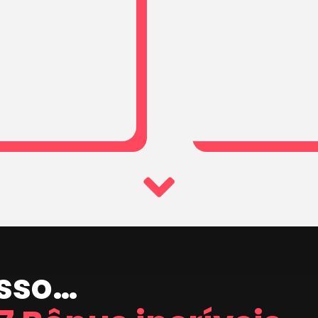
isso…