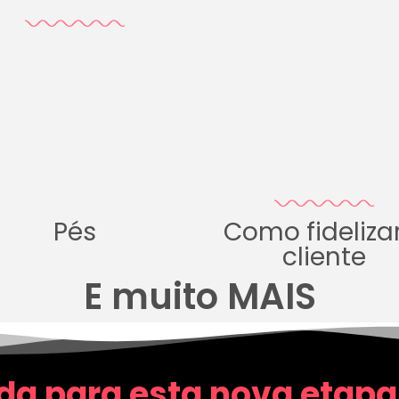
Pés
Como fideliza
cliente
E muito MAIS
da para esta nova etapa