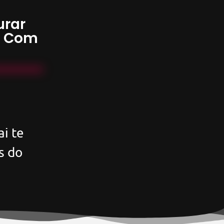
urar
s Com
i te
s do