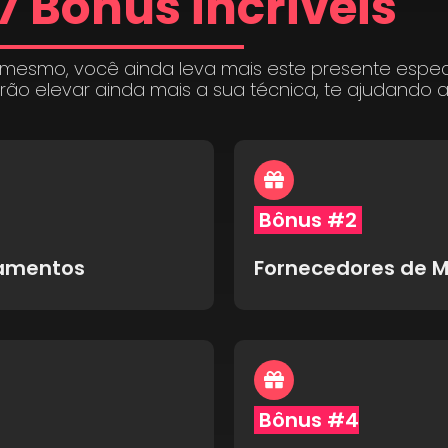
7 Bônus incríveis
 mesmo, você ainda leva mais este presente espe
irão elevar ainda mais a sua técnica, te ajudando 
Bônus #2
pamentos
Fornecedores de M
Bônus #4