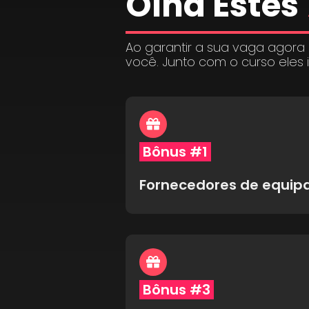
Olha Estes
Ao garantir a sua vaga agora
você. Junto com o curso eles 
Bônus #1
Fornecedores de equi
Bônus #3