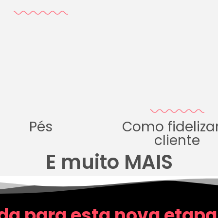
Pés
Como fideliza
cliente
E muito MAIS
da para esta nova etapa