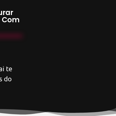
urar
s Com
i te
s do