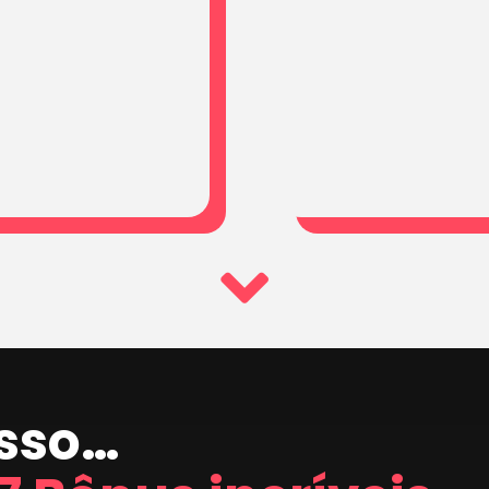
isso…