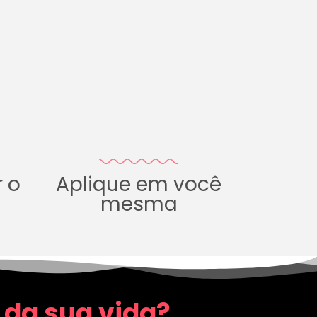
r o
Aplique em você
mesma
 da sua vida?