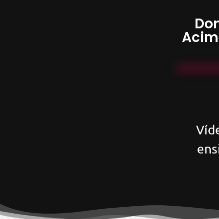
Don
Acim
Víd
ens