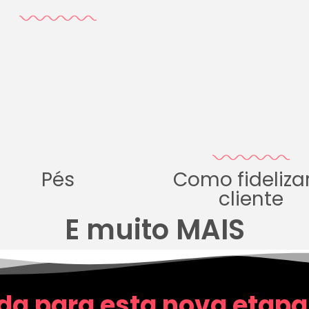
Pés
Como fideliza
cliente
E muito MAIS
da para esta nova etapa