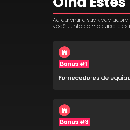
Olha Estes
Ao garantir a sua vaga agora
você. Junto com o curso eles 
Bônus #1
Fornecedores de equi
Bônus #3