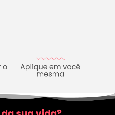
r o
Aplique em você
mesma
 da sua vida?