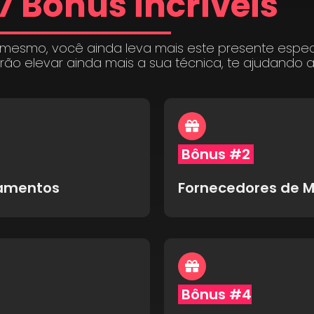
7 Bônus incríveis
 mesmo, você ainda leva mais este presente espe
irão elevar ainda mais a sua técnica, te ajudando 
Bônus #2
pamentos
Fornecedores de M
Bônus #4