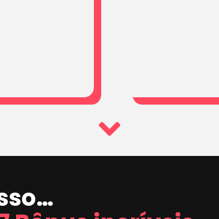
isso…