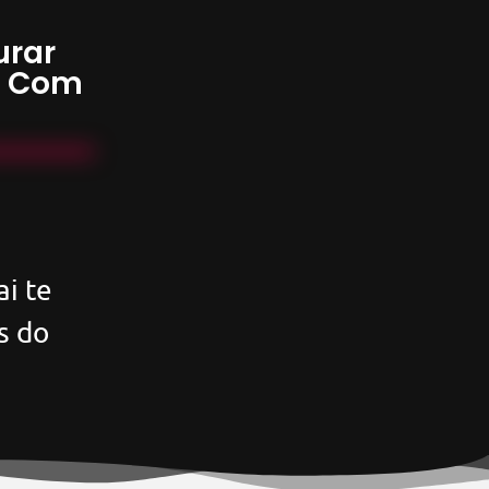
urar
s Com
i te
s do