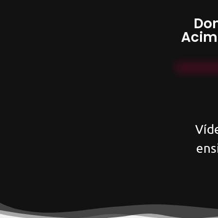
Don
Acim
Víd
ens