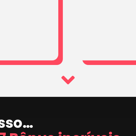
isso…