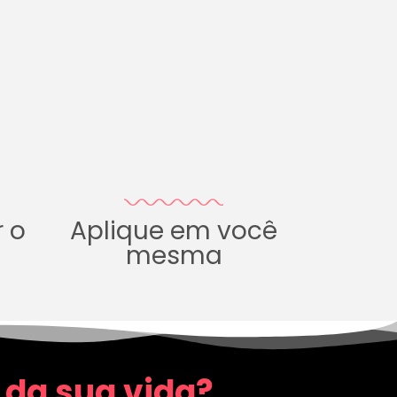
r o
Aplique em você
mesma
 da sua vida?