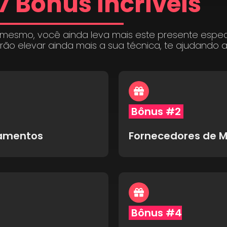
7 Bônus incríveis
 mesmo, você ainda leva mais este presente espe
irão elevar ainda mais a sua técnica, te ajudando 
Bônus #2
pamentos
Fornecedores de M
Bônus #4