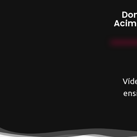
Don
Acim
Víd
ens