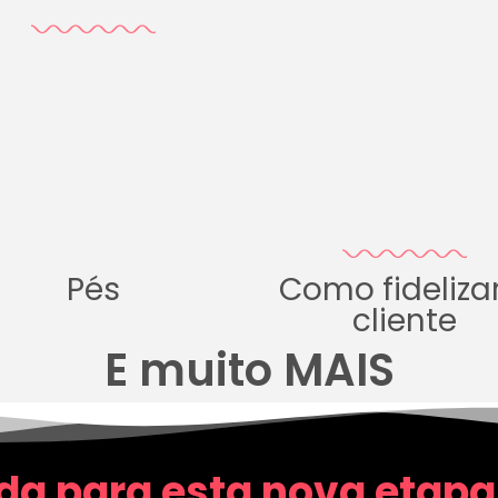
Pés
Como fideliza
cliente
E muito MAIS
da para esta nova etapa