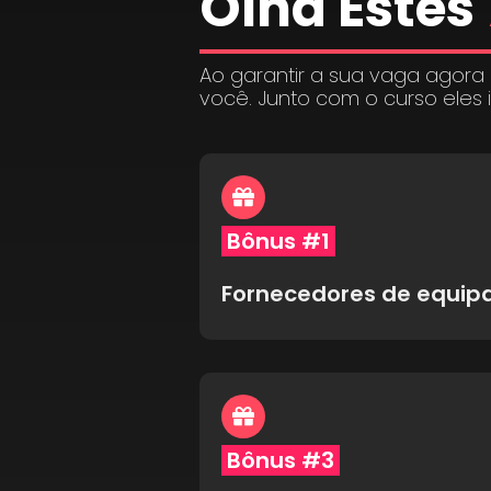
Olha Estes
Ao garantir a sua vaga agora
você. Junto com o curso eles 
Bônus #1
Fornecedores de equi
Bônus #3