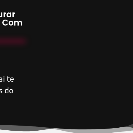
urar
s Com
i te
s do