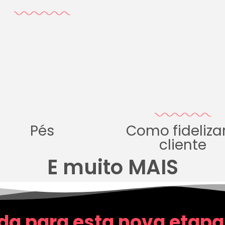
Pés
Como fideliza
cliente
E muito MAIS
da para esta nova etapa