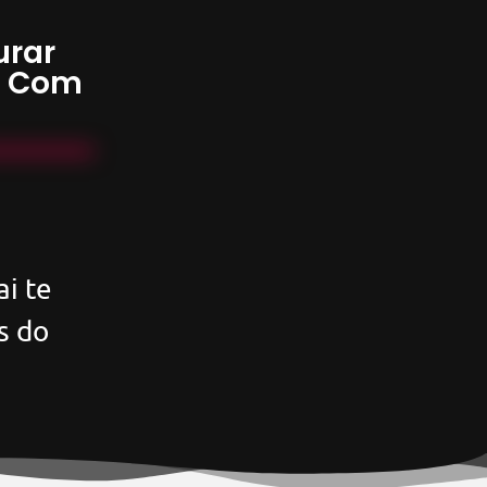
urar
s Com
i te
s do