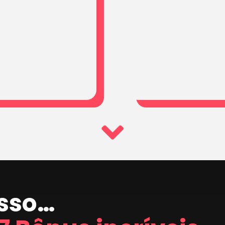
isso…