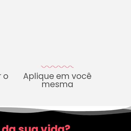
r o
Aplique em você
mesma
 da sua vida?