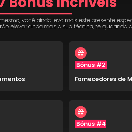
7 Bônus incríveis
 mesmo, você ainda leva mais este presente espe
irão elevar ainda mais a sua técnica, te ajudando 
Bônus #2
pamentos
Fornecedores de M
Bônus #4