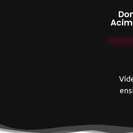
Don
Acim
Víd
ens