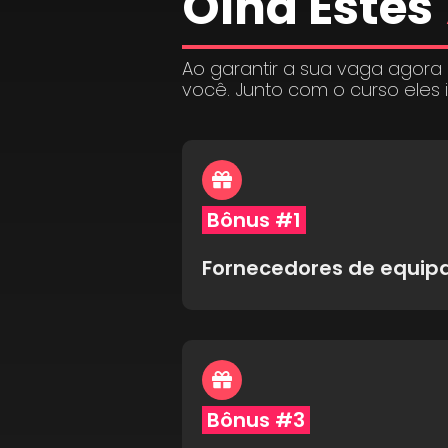
Olha Estes
Ao garantir a sua vaga agora
você. Junto com o curso eles 
Bônus #1
Fornecedores de equi
Bônus #3