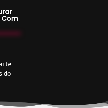
urar
s Com
i te
s do