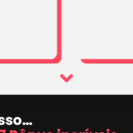
isso…