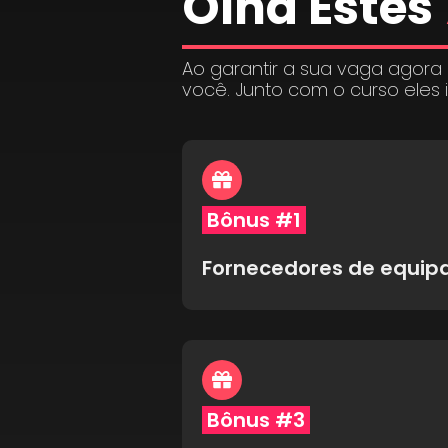
Olha Estes
Ao garantir a sua vaga agora
você. Junto com o curso eles 
Bônus #1
Fornecedores de equi
Bônus #3