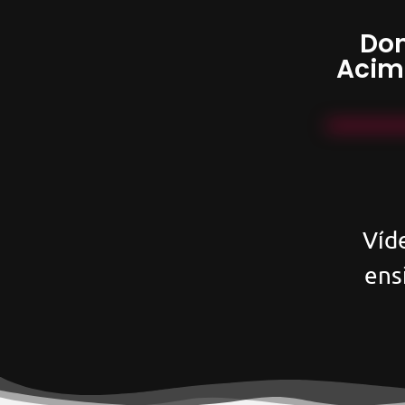
Don
Acim
Víd
ens