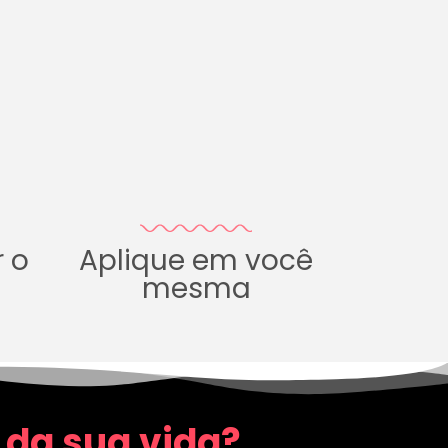
r o
Aplique em você
mesma
 da sua vida?