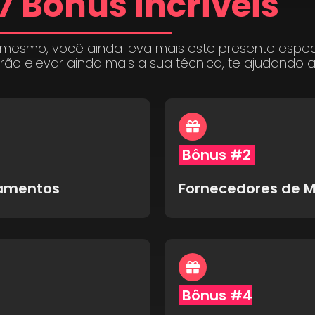
7 Bônus incríveis
 mesmo, você ainda leva mais este presente espe
irão elevar ainda mais a sua técnica, te ajudando 
Bônus #2
pamentos
Fornecedores de M
Bônus #4