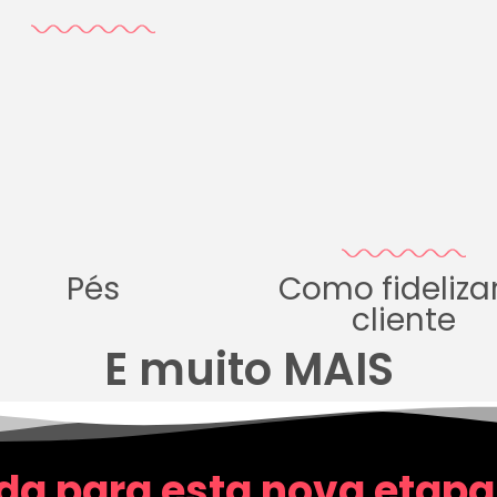
Pés
Como fideliza
cliente
E muito MAIS
da para esta nova etapa