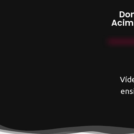
Don
Acim
Víd
ens