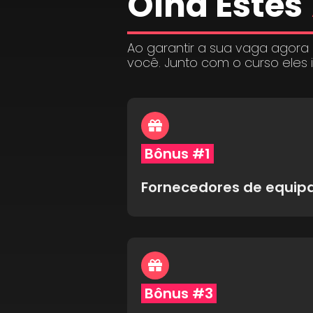
Olha Estes
Ao garantir a sua vaga agora
você. Junto com o curso eles 
Bônus #1
Fornecedores de equi
Bônus #3