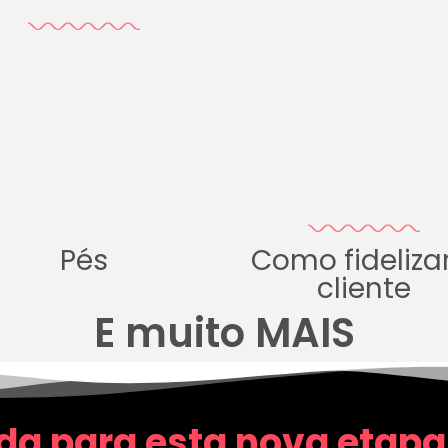
Pés
Como fideliza
cliente
E muito MAIS
da para esta nova etapa