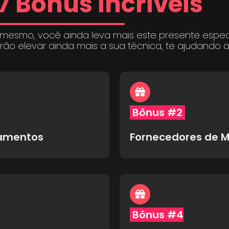
7 Bônus incríveis
 mesmo, você ainda leva mais este presente espe
irão elevar ainda mais a sua técnica, te ajudando 
Bônus #2
pamentos
Fornecedores de M
Bônus #4