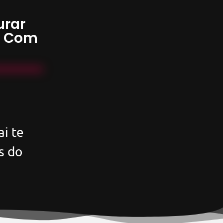
urar
s Com
i te
s do