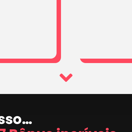
isso…