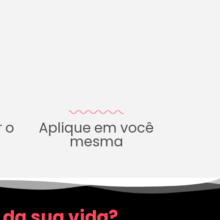
r o
Aplique em você
mesma
 da sua vida?