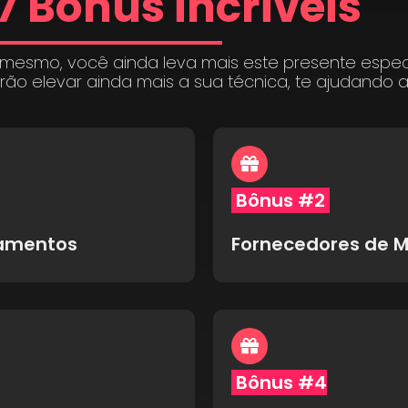
7 Bônus incríveis
 mesmo, você ainda leva mais este presente espe
irão elevar ainda mais a sua técnica, te ajudando 
Bônus #2
pamentos
Fornecedores de M
Bônus #4