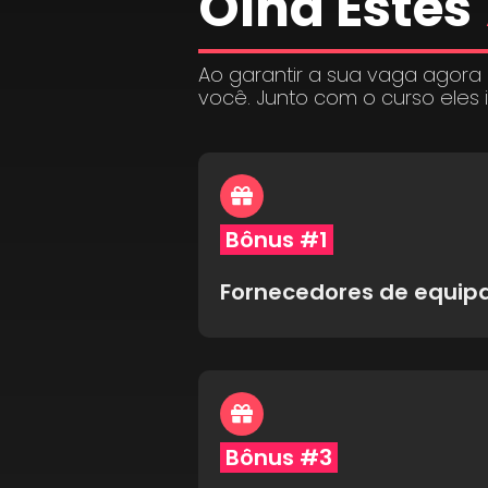
Olha Estes
Ao garantir a sua vaga agora
você. Junto com o curso eles 
Bônus #1
Fornecedores de equi
Bônus #3