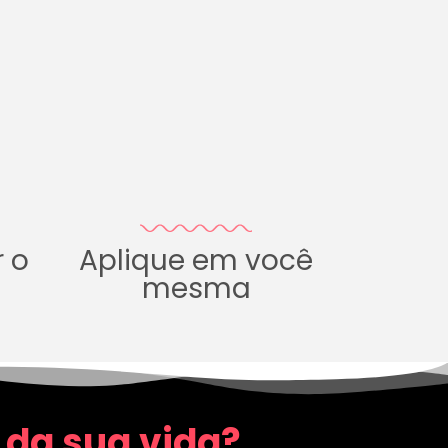
r o
Aplique em você
mesma
 da sua vida?