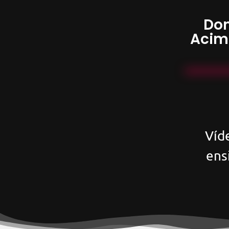
Don
Acim
Víd
ens