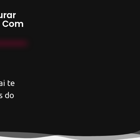
urar
s Com
i te
s do