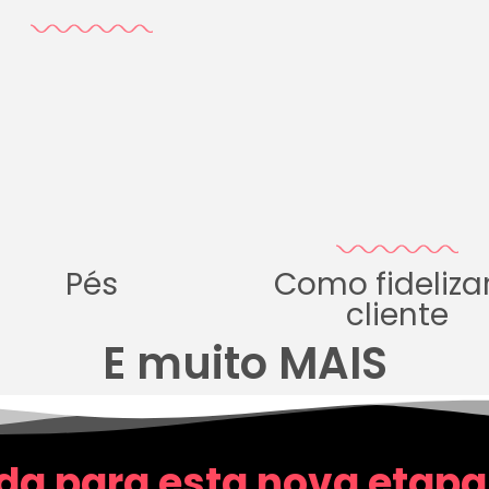
Pés
Como fideliza
cliente
E muito MAIS
da para esta nova etapa