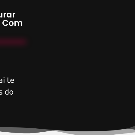
urar
s Com
i te
s do