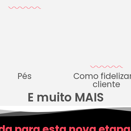
Pés
Como fideliza
cliente
E muito MAIS
da para esta nova etapa