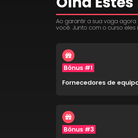
Olha Estes
Ao garantir a sua vaga agora
você. Junto com o curso eles 
Bônus #1
Fornecedores de equi
Bônus #3