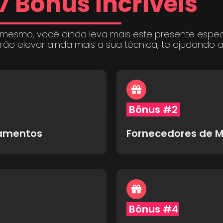
7 Bônus incríveis
 mesmo, você ainda leva mais este presente espe
irão elevar ainda mais a sua técnica, te ajudando 
Bônus #2
pamentos
Fornecedores de M
Bônus #4