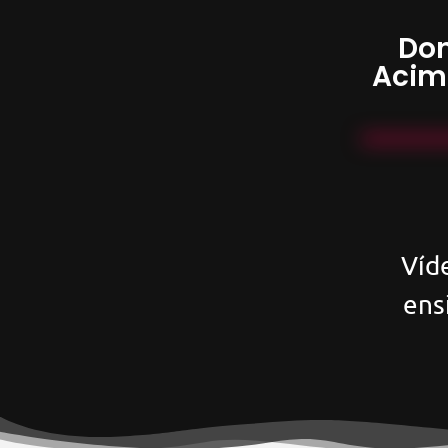
Don
Acim
Víd
ens