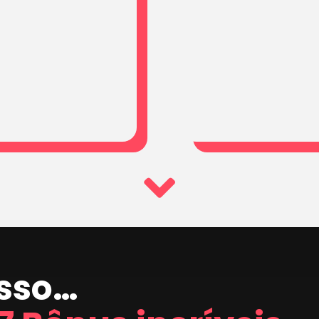
isso…