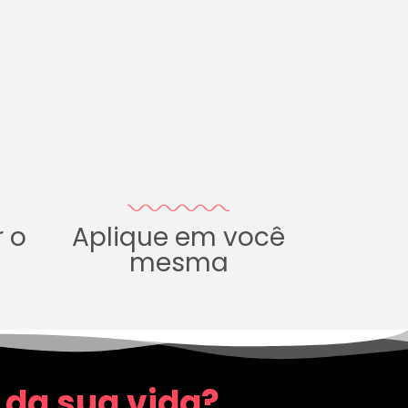
r o
Aplique em você
mesma
 da sua vida?