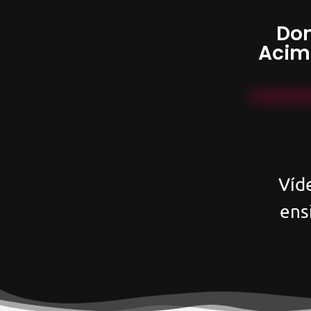
Don
Acim
Víd
ens