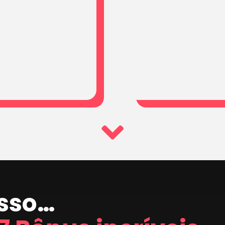
isso…