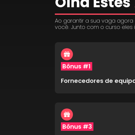
Olha Estes
Ao garantir a sua vaga agora
você. Junto com o curso eles 
Bônus #1
Fornecedores de equi
Bônus #3