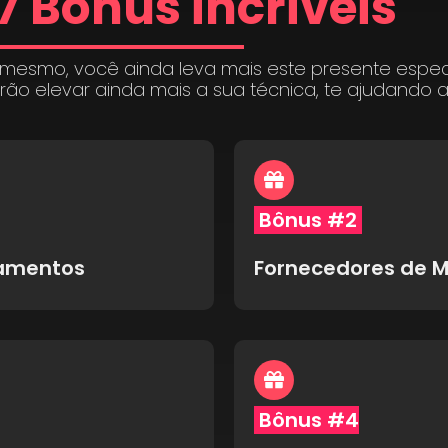
7 Bônus incríveis
 mesmo, você ainda leva mais este presente espe
irão elevar ainda mais a sua técnica, te ajudando 
Bônus #2
pamentos
Fornecedores de M
Bônus #4