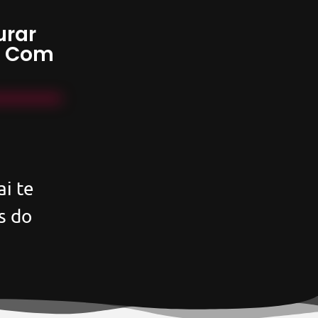
urar
s Com
i te
s do