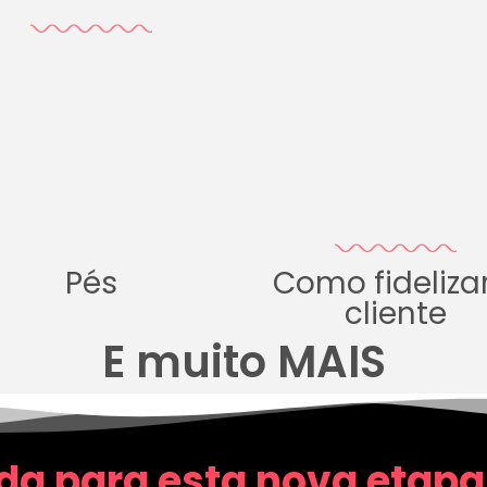
Pés
Como fideliza
cliente
E muito MAIS
da para esta nova etapa