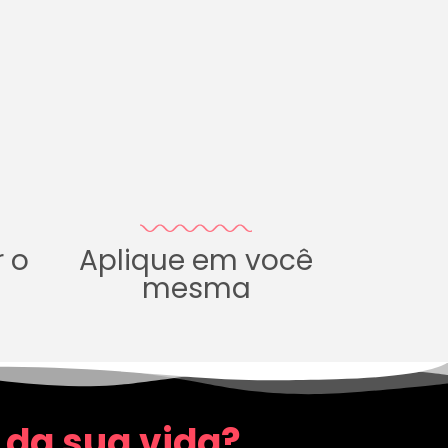
r o
Aplique em você
mesma
 da sua vida?