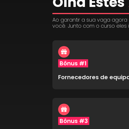
Olha Estes
Ao garantir a sua vaga agora
você. Junto com o curso eles 
Bônus #1
Fornecedores de equi
Bônus #3