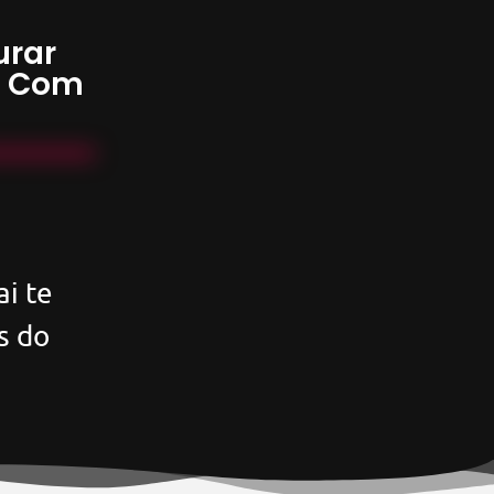
urar
s Com
i te
s do