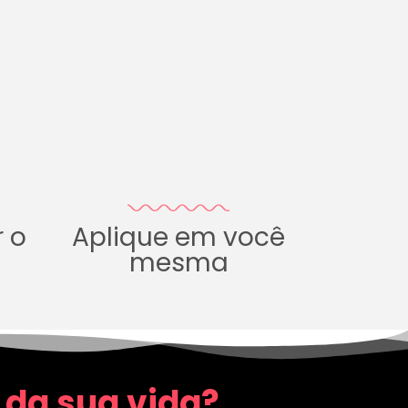
r o
Aplique em você
mesma
 da sua vida?