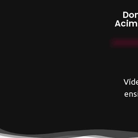
Don
Acim
Víd
ens