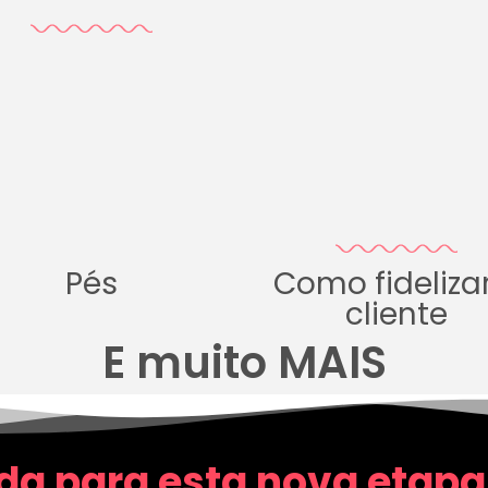
Pés
Como fideliza
cliente
E muito MAIS
da para esta nova etapa