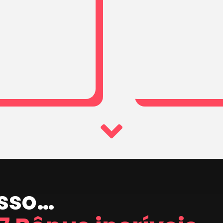
isso…