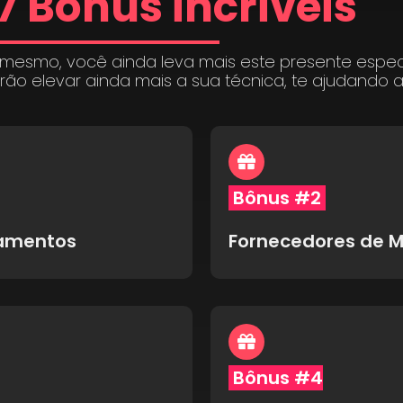
7 Bônus incríveis
 mesmo, você ainda leva mais este presente espe
irão elevar ainda mais a sua técnica, te ajudando 
Bônus #2
pamentos
Fornecedores de M
Bônus #4