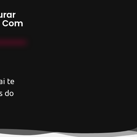
urar
s Com
i te
s do