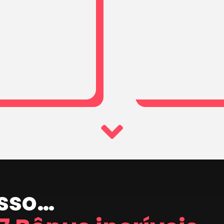
isso…