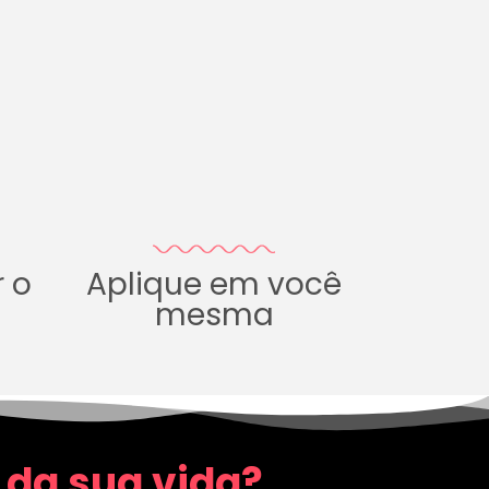
r o
Aplique em você
mesma
 da sua vida?