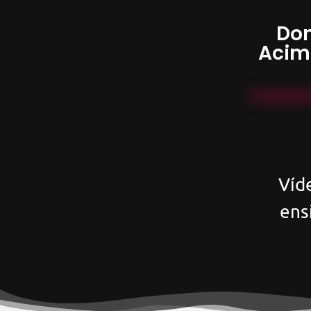
Don
Acim
Víd
ens