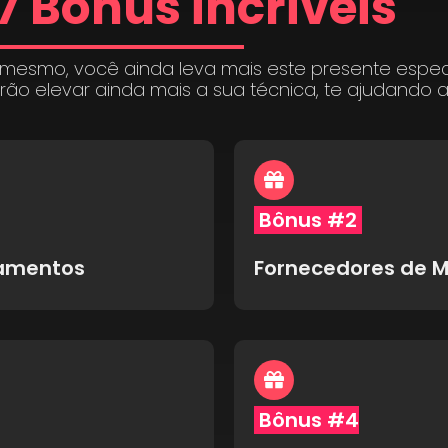
7 Bônus incríveis
 mesmo, você ainda leva mais este presente espe
irão elevar ainda mais a sua técnica, te ajudando 
Bônus #2
pamentos
Fornecedores de M
Bônus #4