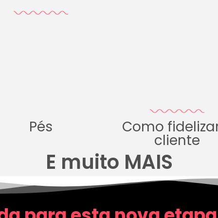
Pés
Como fideliza
cliente
E muito MAIS
da para esta nova etapa