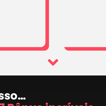
isso…