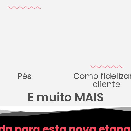
Pés
Como fideliza
cliente
E muito MAIS
da para esta nova etapa