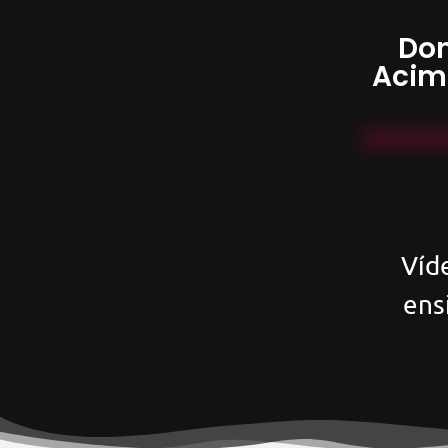
Don
Acim
Víd
ens