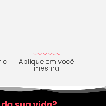
r o
Aplique em você
mesma
 da sua vida?