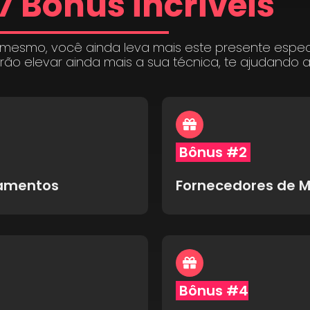
7 Bônus incríveis
 mesmo, você ainda leva mais este presente espe
irão elevar ainda mais a sua técnica, te ajudando 
Bônus #2
pamentos
Fornecedores de M
Bônus #4