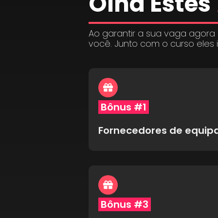
Olha Estes
Ao garantir a sua vaga agora
você. Junto com o curso eles 
Bônus #1
Fornecedores de equi
Bônus #3