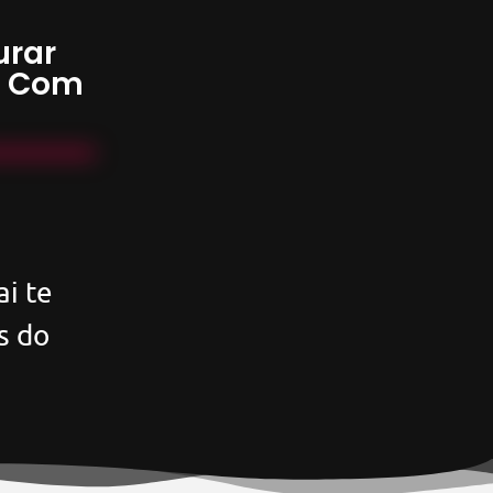
urar
s Com
i te
s do