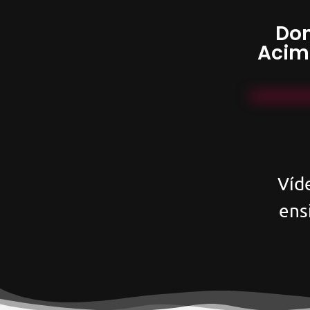
Don
Acim
Víd
ens