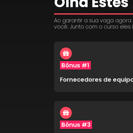
Olha Estes
Ao garantir a sua vaga agora
você. Junto com o curso eles 
Bônus #1
Fornecedores de equi
Bônus #3