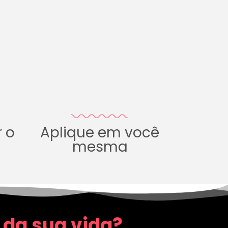
r o
Aplique em você
mesma
 da sua vida?