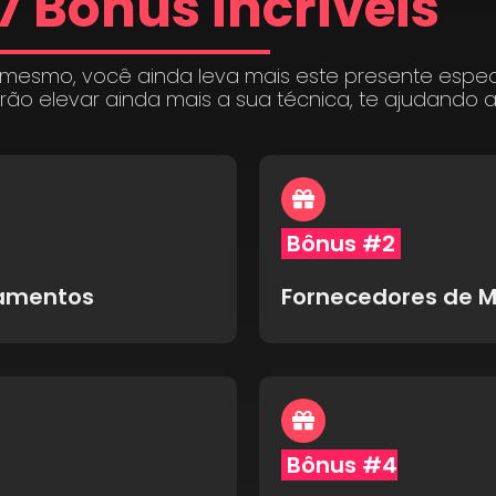
7 Bônus incríveis
 mesmo, você ainda leva mais este presente espe
irão elevar ainda mais a sua técnica, te ajudando 
Bônus #2
pamentos
Fornecedores de M
Bônus #4