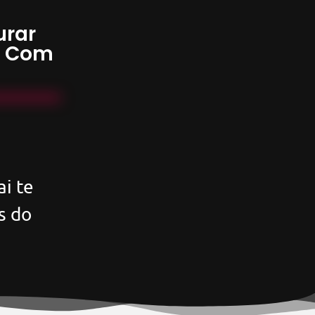
urar
s Com
i te
s do