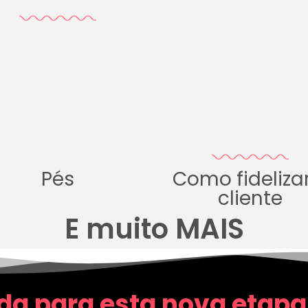
Pés
Como fideliza
cliente
E muito MAIS
da para esta nova etapa