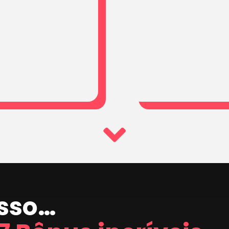
isso…