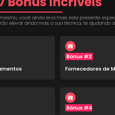
7 Bônus incríveis
 mesmo, você ainda leva mais este presente espe
irão elevar ainda mais a sua técnica, te ajudando 
Bônus #2
pamentos
Fornecedores de M
Bônus #4