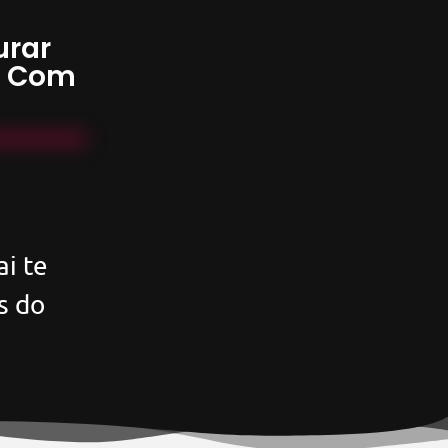
urar
s Com
i te
s do