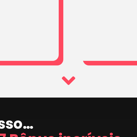
isso…