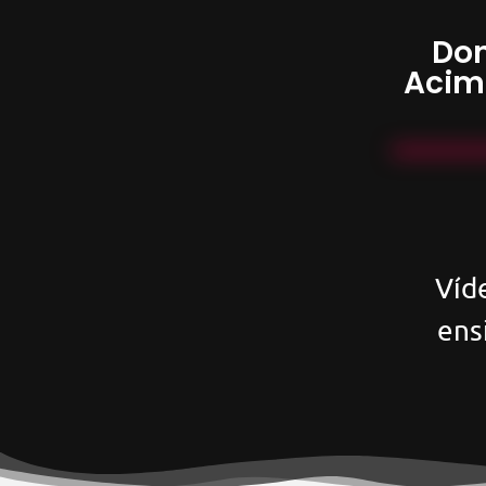
Don
Acim
Víd
ens