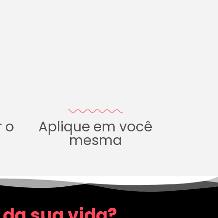
r o
Aplique em você
mesma
 da sua vida?