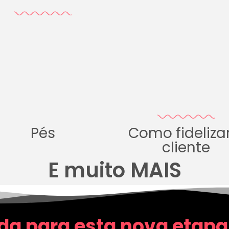
Pés
Como fideliza
cliente
E muito MAIS
da para esta nova etapa