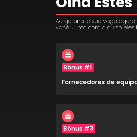
Olha Estes
Ao garantir a sua vaga agora
você. Junto com o curso eles 
Bônus #1
Fornecedores de equi
Bônus #3