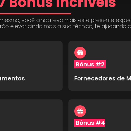
7 Bônus incríveis
 mesmo, você ainda leva mais este presente espe
irão elevar ainda mais a sua técnica, te ajudando 
Bônus #2
pamentos
Fornecedores de M
Bônus #4