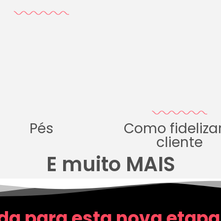
Pés
Como fideliza
cliente
E muito MAIS
da para esta nova etapa