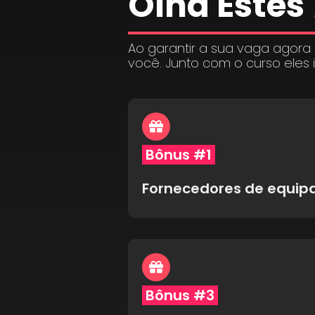
Olha Estes
Ao garantir a sua vaga agora
você. Junto com o curso eles 
Bônus #1
Fornecedores de equi
Bônus #3