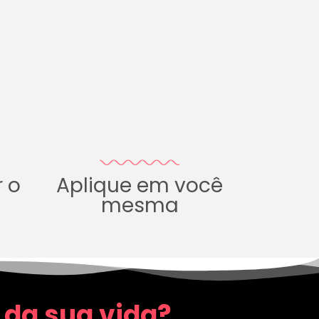
r o
Aplique em você
mesma
 da sua vida?