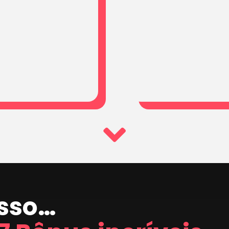
isso…