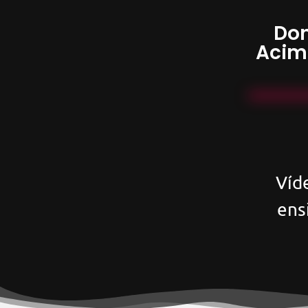
Don
Acim
Víd
ens