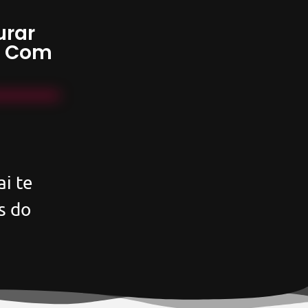
urar
s Com
i te
s do