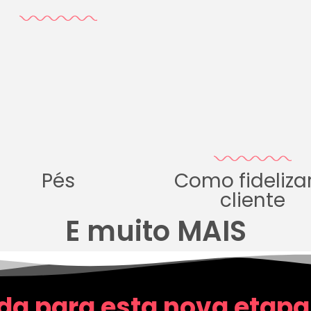
Pés
Como fideliza
cliente
E muito MAIS
da para esta nova etapa