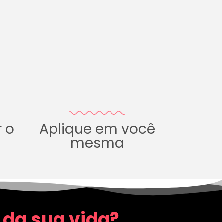
r o
Aplique em você
mesma
 da sua vida?