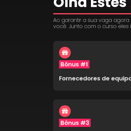
Olha Estes
Ao garantir a sua vaga agora
você. Junto com o curso eles 
Bônus #1
Fornecedores de equi
Bônus #3