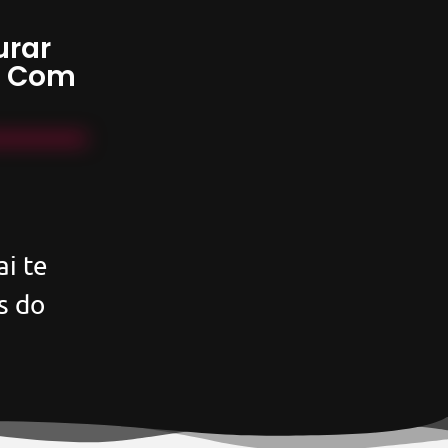
urar
s Com
i te
s do