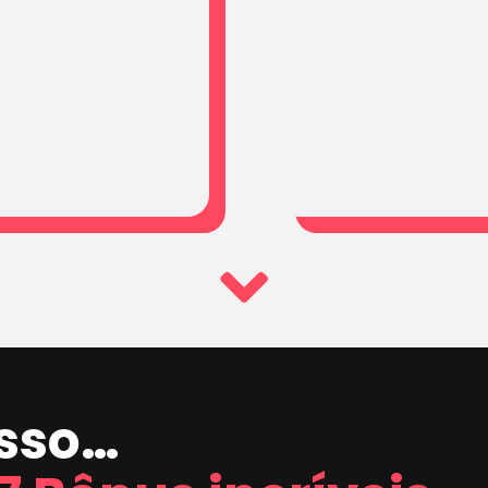
isso…