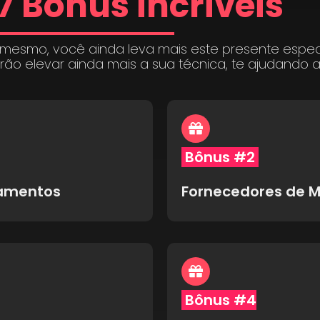
7 Bônus incríveis
 mesmo, você ainda leva mais este presente espe
irão elevar ainda mais a sua técnica, te ajudando 
Bônus #2
pamentos
Fornecedores de M
Bônus #4