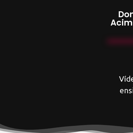
Don
Acim
Víd
ens