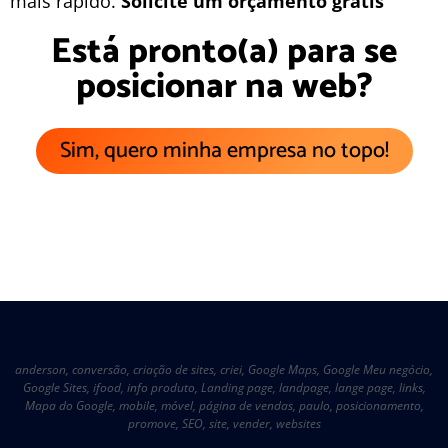
mais rápido.
Solicite um orçamento grátis
Está pronto(a) para se
posicionar na web?
Sim, quero minha empresa no topo!
anderson
,
conversão
,
criação de sites
,
criei
,
Google Maps
,
Google Meu negócio
,
Google Sites
,
ifood
,
info produto
,
Landing page
,
landpage
,
lange page
,
links
,
Mapa do Google
,
mobile
,
móvel
,
página de vendas
,
paulo
,
posicionamento
,
promove
,
SEO
,
site
,
vender
,
websites