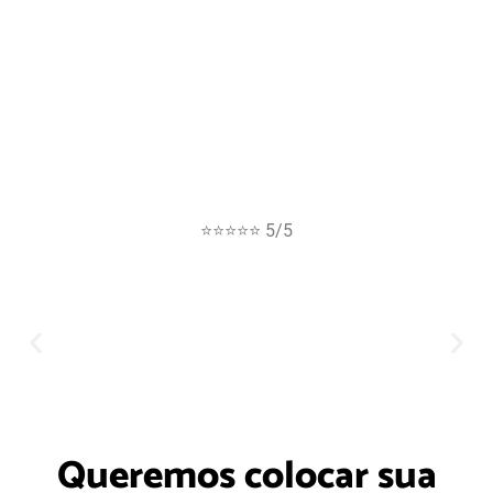
⭐⭐⭐⭐⭐ 5/5
Queremos colocar sua