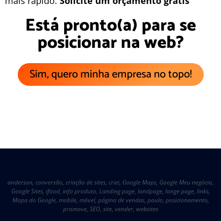
mais rápido.
Solicite um orçamento grátis
Está pronto(a) para se
posicionar na web?
Sim, quero minha empresa no topo!
anderson
,
conversão
,
criação de sites
,
criei
,
Google Maps
,
Google Meu negócio
,
Google Sites
,
ifood
,
info produto
,
Landing page
,
landpage
,
lange page
,
links
,
Mapa do Google
,
mobile
,
móvel
,
página de vendas
,
paulo
,
posicionamento
,
promove
,
SEO
,
site
,
vender
,
websites