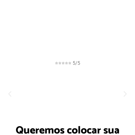
⭐⭐⭐⭐⭐ 5/5
Queremos colocar sua