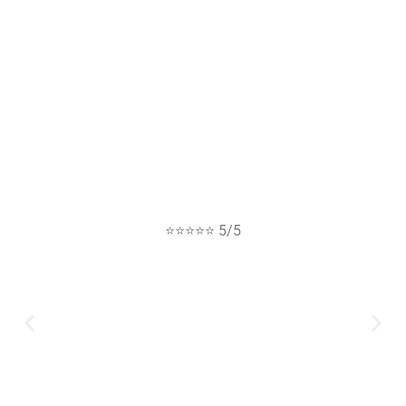
⭐⭐⭐⭐⭐ 5/5