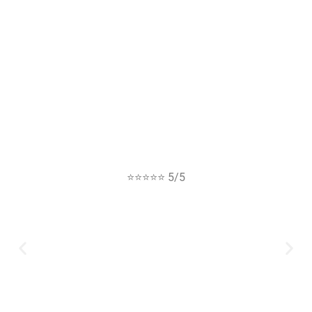
⭐⭐⭐⭐⭐ 5/5