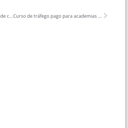
Curso de tráfego pago para escolas de culinária: Atraia mais alunos para seus cursos de culinária
Curso de tráfego pago para academias de boxe: Atraia mais alunos para suas aulas de boxe