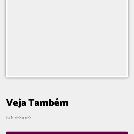
Veja Também
5/5 ⭐⭐⭐⭐⭐