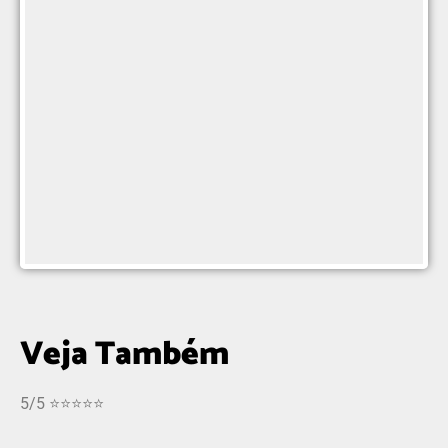
Veja Também
5/5 ⭐⭐⭐⭐⭐