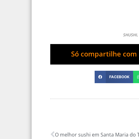
SHUSHI,
Só compartilhe com 
FACEBOOK