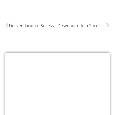
Desvendando o Sucesso Financeiro em Cipotânea, MG: Guia Completo com os 4 U’s para Otimizar Sua Vida Financeira!
Desvendando o Sucesso Financeiro em Claro Dos Poções, MG: Guia Completo com os 4 U’s para Otimizar Sua Vida Financeira!