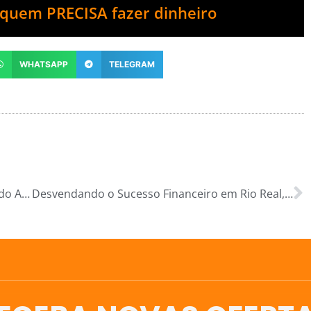
quem PRECISA fazer dinheiro
WHATSAPP
TELEGRAM
Desvendando o Sucesso Financeiro em Rio do Antônio, BA: Guia Completo com os 4 U’s para Otimizar Sua Vida Financeira!
Desvendando o Sucesso Financeiro em Rio Real, BA: Guia Completo com os 4 U’s para Otimizar Sua Vida Financeira!