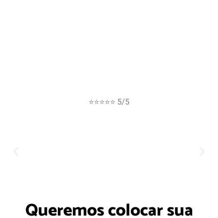
⭐⭐⭐⭐⭐ 5/5
Queremos colocar sua