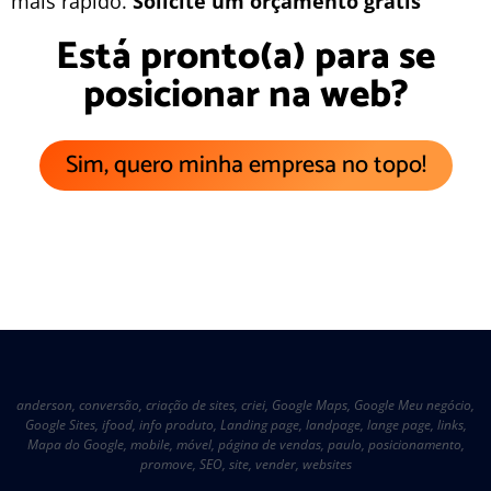
mais rápido.
Solicite um orçamento grátis
Está pronto(a) para se
posicionar na web?
Sim, quero minha empresa no topo!
anderson
,
conversão
,
criação de sites
,
criei
,
Google Maps
,
Google Meu negócio
,
Google Sites
,
ifood
,
info produto
,
Landing page
,
landpage
,
lange page
,
links
,
Mapa do Google
,
mobile
,
móvel
,
página de vendas
,
paulo
,
posicionamento
,
promove
,
SEO
,
site
,
vender
,
websites