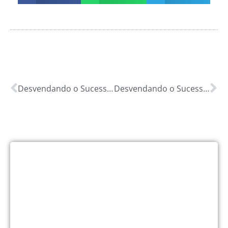
Desvendando o Sucesso Financeiro em Buritizeiro, MG: Guia Completo com os 4 U’s para Otimizar Sua Vida Financeira!
Desvendando o Sucesso Financeiro em Cabo Verde, MG: Guia Completo com os 4 U’s para Otimizar Sua Vida Financeira!