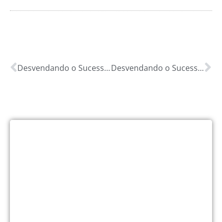
Desvendando o Sucesso Financeiro em Cabeceira Grande, MG: Guia Completo com os 4 U’s para Otimizar Sua Vida Financeira!
Desvendando o Sucesso Financeiro em Cachoeira da Prata, MG: Guia Completo com os 4 U’s para Otimizar Sua Vida Financeira!