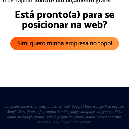
mais rápido.
Solicite um orçamento grátis
Está pronto(a) para se
posicionar na web?
Sim, quero minha empresa no topo!
anderson
,
conversão
,
criação de sites
,
criei
,
Google Maps
,
Google Meu negócio
,
Google Sites
,
ifood
,
info produto
,
Landing page
,
landpage
,
lange page
,
links
,
Mapa do Google
,
mobile
,
móvel
,
página de vendas
,
paulo
,
posicionamento
,
promove
,
SEO
,
site
,
vender
,
websites