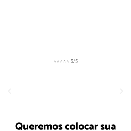
⭐⭐⭐⭐⭐ 5/5
Queremos colocar sua