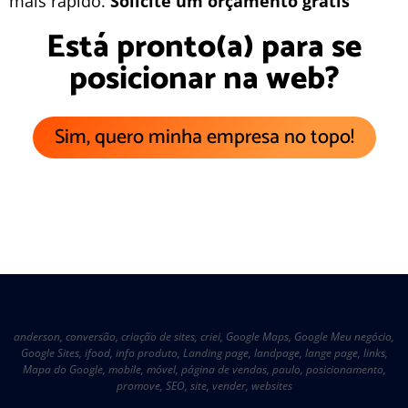
mais rápido.
Solicite um orçamento grátis
Está pronto(a) para se
posicionar na web?
Sim, quero minha empresa no topo!
anderson
,
conversão
,
criação de sites
,
criei
,
Google Maps
,
Google Meu negócio
,
Google Sites
,
ifood
,
info produto
,
Landing page
,
landpage
,
lange page
,
links
,
Mapa do Google
,
mobile
,
móvel
,
página de vendas
,
paulo
,
posicionamento
,
promove
,
SEO
,
site
,
vender
,
websites