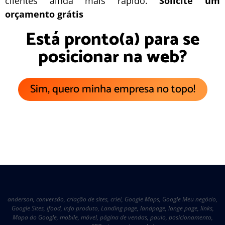
clientes ainda mais rápido.
Solicite um
orçamento grátis
Está pronto(a) para se
posicionar na web?
Sim, quero minha empresa no topo!
anderson
,
conversão
,
criação de sites
,
criei
,
Google Maps
,
Google Meu negócio
,
Google Sites
,
ifood
,
info produto
,
Landing page
,
landpage
,
lange page
,
links
,
Mapa do Google
,
mobile
,
móvel
,
página de vendas
,
paulo
,
posicionamento
,