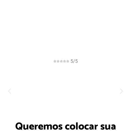
⭐⭐⭐⭐⭐ 5/5
Queremos colocar sua