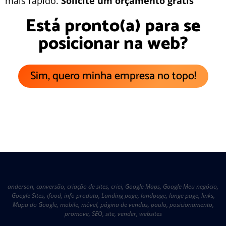
mais rápido.
Solicite um orçamento grátis
Está pronto(a) para se
posicionar na web?
Sim, quero minha empresa no topo!
anderson
,
conversão
,
criação de sites
,
criei
,
Google Maps
,
Google Meu negócio
,
Google Sites
,
ifood
,
info produto
,
Landing page
,
landpage
,
lange page
,
links
,
Mapa do Google
,
mobile
,
móvel
,
página de vendas
,
paulo
,
posicionamento
,
promove
,
SEO
,
site
,
vender
,
websites