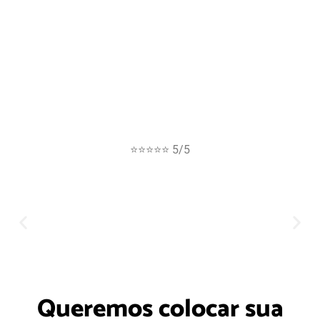
⭐⭐⭐⭐⭐ 5/5
Queremos colocar sua