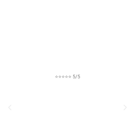
⭐⭐⭐⭐⭐ 5/5